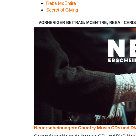
Reba McEntire
Secret of Giving
VORHERIGER BEITRAG: MCENTIRE, REBA - CHR
Neuerscheinungen: Country Music CDs und D