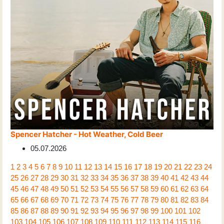
Spencer Hatcher - Hot Weather, Cold Beer
05.07.2026
1
2
3
4
5
6
7
8
9
10
11
12
13
14
15
16
17
18
19
20
21
22
23
24
25
26
27
28
29
30
31
32
33
34
35
36
37
38
39
40
41
42
43
44
45
46
47
48
49
50
51
52
53
54
55
56
57
58
59
60
61
62
63
64
65
66
67
68
69
70
71
72
73
74
75
76
77
78
79
80
81
82
83
84
85
86
87
88
89
90
91
92
93
94
95
96
97
98
99
100
101
102
103
104
105
106
107
108
109
110
111
112
113
114
115
116