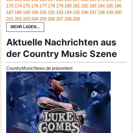
173
174
175
176
177
178
179
180
181
182
183
184
185
186
187
188
189
190
191
192
193
194
195
196
197
198
199
200
201
202
203
204
205
206
207
208
209
MEHR LADEN...
Aktuelle Nachrichten aus
der Country Music Szene
CountryMusicNews.de präsentiert