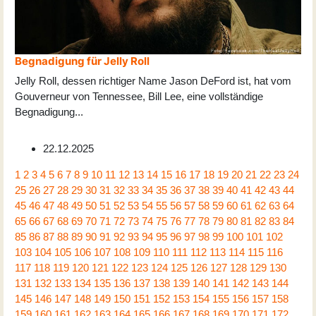
Begnadigung für Jelly Roll
Jelly Roll, dessen richtiger Name Jason DeFord ist, hat vom
Gouverneur von Tennessee, Bill Lee, eine vollständige
Begnadigung
...
22.12.2025
1
2
3
4
5
6
7
8
9
10
11
12
13
14
15
16
17
18
19
20
21
22
23
24
25
26
27
28
29
30
31
32
33
34
35
36
37
38
39
40
41
42
43
44
45
46
47
48
49
50
51
52
53
54
55
56
57
58
59
60
61
62
63
64
65
66
67
68
69
70
71
72
73
74
75
76
77
78
79
80
81
82
83
84
85
86
87
88
89
90
91
92
93
94
95
96
97
98
99
100
101
102
103
104
105
106
107
108
109
110
111
112
113
114
115
116
117
118
119
120
121
122
123
124
125
126
127
128
129
130
131
132
133
134
135
136
137
138
139
140
141
142
143
144
145
146
147
148
149
150
151
152
153
154
155
156
157
158
159
160
161
162
163
164
165
166
167
168
169
170
171
172