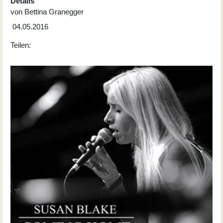
Details
von
Bettina Granegger
04.05.2016
Teilen: