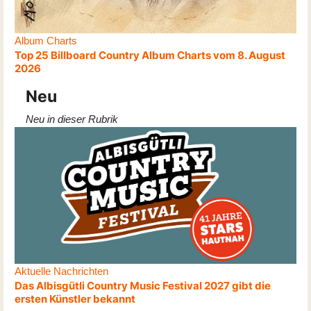
Album Charts
Top 25 Billboard Country Album Charts vom 8. August
2026
Neu
Neu in dieser Rubrik
Aktuelle Nachrichten
Das Albisgütli Country Music Festival 2027 gibt die
ersten Künstler bekannt