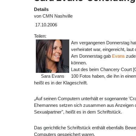
Details
von
CMN Nashville
17.10.2006
Teilen:
Am vergangenen Donnerstag ha
verheiratet war, eingereicht, la
Am Donnerstag gab
Evans
zudem
können.
Laut des beim Chancery Court [G
Sara Evans
100 Fotos haben, die ihn in eine
heißt es in der Klageschrift.
„Auf seinen Computern unterhält er sogenannte 'Crai
Ehemannes setzen sich zusammen aus Anzeigen des 
Sexualpartner", heißt es in dem Schriftstück.
Das gerichtliche Schriftstück enthält ebenfalls Bew
Computers gespeichert waren.