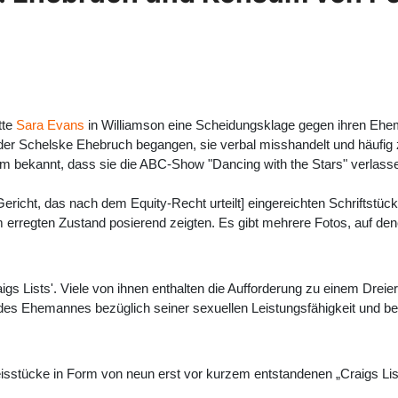
tte
Sara Evans
in Williamson eine Scheidungsklage gegen ihren Ehem
ut der Schelske Ehebruch begangen, sie verbal misshandelt und häufi
 bekannt, dass sie die ABC-Show "Dancing with the Stars" verlasse
ericht, das nach dem Equity-Recht urteilt] eingereichten Schriftst
m erregten Zustand posierend zeigten. Es gibt mehrere Fotos, auf de
gs Lists'. Viele von ihnen enthalten die Aufforderung zu einem Dreie
Ehemannes bezüglich seiner sexuellen Leistungsfähigkeit und beinh
eisstücke in Form von neun erst vor kurzem entstandenen „Craigs List