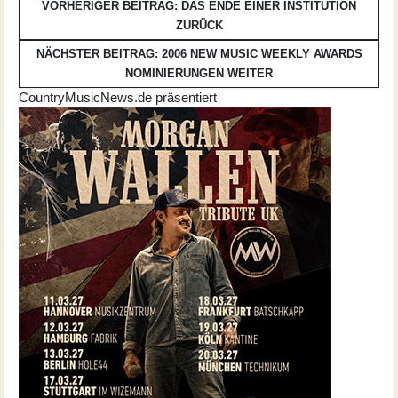
VORHERIGER BEITRAG: DAS ENDE EINER INSTITUTION
ZURÜCK
NÄCHSTER BEITRAG: 2006 NEW MUSIC WEEKLY AWARDS
NOMINIERUNGEN
WEITER
CountryMusicNews.de präsentiert