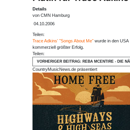
Details
von
CMN Hamburg
04.10.2006
Teilen:
Trace Adkins'
"Songs About Me"
wurde in den USA m
kommerziell größter Erfolg.
Teilen:
VORHERIGER BEITRAG: REBA MCENTIRE - DIE 
CountryMusicNews.de präsentiert