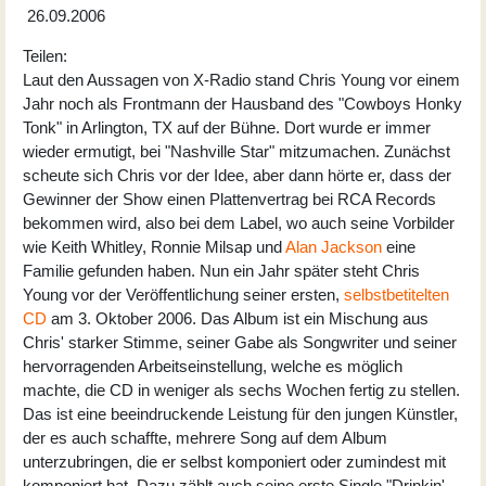
26.09.2006
Teilen:
Laut den Aussagen von X-Radio stand Chris Young vor einem
Jahr noch als Frontmann der Hausband des "Cowboys Honky
Tonk" in Arlington, TX auf der Bühne. Dort wurde er immer
wieder ermutigt, bei "Nashville Star" mitzumachen. Zunächst
scheute sich Chris vor der Idee, aber dann hörte er, dass der
Gewinner der Show einen Plattenvertrag bei RCA Records
bekommen wird, also bei dem Label, wo auch seine Vorbilder
wie Keith Whitley, Ronnie Milsap und
Alan Jackson
eine
Familie gefunden haben. Nun ein Jahr später steht Chris
Young vor der Veröffentlichung seiner ersten,
selbstbetitelten
CD
am 3. Oktober 2006. Das Album ist ein Mischung aus
Chris' starker Stimme, seiner Gabe als Songwriter und seiner
hervorragenden Arbeitseinstellung, welche es möglich
machte, die CD in weniger als sechs Wochen fertig zu stellen.
Das ist eine beeindruckende Leistung für den jungen Künstler,
der es auch schaffte, mehrere Song auf dem Album
unterzubringen, die er selbst komponiert oder zumindest mit
komponiert hat. Dazu zählt auch seine erste Single "Drinkin'