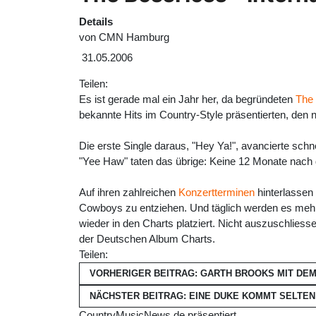
Details
von
CMN Hamburg
31.05.2006
Teilen:
Es ist gerade mal ein Jahr her, da begründeten
The
bekannte Hits im Country-Style präsentierten, den 
Die erste Single daraus, "Hey Ya!", avancierte sch
"Yee Haw" taten das übrige: Keine 12 Monate nach 
Auf ihren zahlreichen
Konzertterminen
hinterlassen
Cowboys zu entziehen. Und täglich werden es mehr
wieder in den Charts platziert. Nicht auszuschlies
der Deutschen Album Charts.
Teilen:
VORHERIGER BEITRAG: GARTH BROOKS MIT DE
NÄCHSTER BEITRAG: EINE DUKE KOMMT SELTEN
CountryMusicNews.de präsentiert