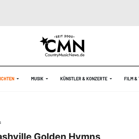
ICHTEN
MUSIK
KÜNSTLER & KONZERTE
FILM &
s
ashville Golden Hymns