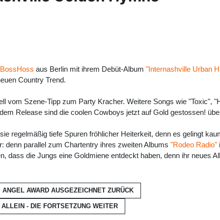
 BossHoss
aus Berlin mit ihrem Debüt-Album
"Internashville Urban
neuen Country Trend.
nell vom Szene-Tipp zum Party Kracher. Weitere Songs wie "Toxic", 
dem Release sind die coolen Cowboys jetzt auf Gold gestossen! übe
 sie regelmäßig tiefe Spuren fröhlicher Heiterkeit, denn es geling
: denn parallel zum Chartentry ihres zweiten Albums
"Rodeo Radio"
sen, dass die Jungs eine Goldmiene entdeckt haben, denn ihr neues A
M ANGEL AWARD AUSGEZEICHNET
ZURÜCK
 ALLEIN - DIE FORTSETZUNG
WEITER