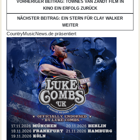
VORHERIGER BEITRAG: TOWNES VAN ZANDT FILM IN
KINO EIN ERFOLG
ZURÜCK
NÄCHSTER BEITRAG: EIN STERN FÜR CLAY WALKER
WEITER
CountryMusicNews.de präsentiert