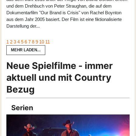
und dem Drehbuch von Peter Straughan, die auf dem
Dokumentarfilm "Our Brand is Crisis" von Rachel Boynton
aus dem Jahr 2005 basiert. Der Film ist eine fiktionalisierte
Darstellung der
...
1
2
3
4
5
6
7
8
9
10
11
MEHR LADEN...
Neue Spielfilme - immer
aktuell und mit Country
Bezug
Serien