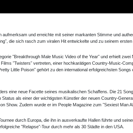
ch aufmerksam und erreichte mit seiner markanten Stimme und authe
ning", die sich rasch zum viralen Hit entwickelte und zu seinem ersten 
orie "Breakthrough Male Music Video of the Year" und erhielt zwei
ilms "Twisters" vertreten, einer hochkarätigen Country-Music-Com
etty Little Poison" gehört zu den international erfolgreichsten Song
eiders eine neue Facette seines musikalischen Schaffens. Die 21 So
 Status als einer der wichtigsten Künstler der neuen Country-Generati
kson Show. Zudem wurde er im People Magazine zum "Sexiest Man Ali
ournee durch Europa, die ihn in ausverkaufte Hallen führte und seine
 erfolgreiche "Relapse"-Tour durch mehr als 30 Städte in den USA.