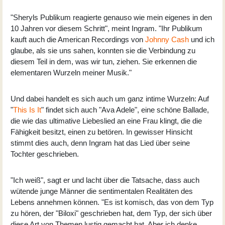
"Sheryls Publikum reagierte genauso wie mein eigenes in den
10 Jahren vor diesem Schritt", meint Ingram. "Ihr Publikum
kauft auch die American Recordings von
Johnny Cash
und ich
glaube, als sie uns sahen, konnten sie die Verbindung zu
diesem Teil in dem, was wir tun, ziehen. Sie erkennen die
elementaren Wurzeln meiner Musik."
Und dabei handelt es sich auch um ganz intime Wurzeln: Auf
"
This Is It
" findet sich auch "Ava Adele", eine schöne Ballade,
die wie das ultimative Liebeslied an eine Frau klingt, die die
Fähigkeit besitzt, einen zu betören. In gewisser Hinsicht
stimmt dies auch, denn Ingram hat das Lied über seine
Tochter geschrieben.
"Ich weiß", sagt er und lacht über die Tatsache, dass auch
wütende junge Männer die sentimentalen Realitäten des
Lebens annehmen können. "Es ist komisch, das von dem Typ
zu hören, der "Biloxi" geschrieben hat, dem Typ, der sich über
diese Art von Themen lustig gemacht hat. Aber ich denke,