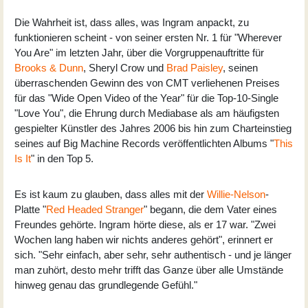
Die Wahrheit ist, dass alles, was Ingram anpackt, zu
funktionieren scheint - von seiner ersten Nr. 1 für "Wherever
You Are" im letzten Jahr, über die Vorgruppenauftritte für
Brooks & Dunn
, Sheryl Crow und
Brad Paisley
, seinen
überraschenden Gewinn des von CMT verliehenen Preises
für das "Wide Open Video of the Year" für die Top-10-Single
"Love You", die Ehrung durch Mediabase als am häufigsten
gespielter Künstler des Jahres 2006 bis hin zum Charteinstieg
seines auf Big Machine Records veröffentlichten Albums "
This
Is It
" in den Top 5.
Es ist kaum zu glauben, dass alles mit der
Willie-Nelson
-
Platte "
Red Headed Stranger
" begann, die dem Vater eines
Freundes gehörte. Ingram hörte diese, als er 17 war. "Zwei
Wochen lang haben wir nichts anderes gehört", erinnert er
sich. "Sehr einfach, aber sehr, sehr authentisch - und je länger
man zuhört, desto mehr trifft das Ganze über alle Umstände
hinweg genau das grundlegende Gefühl."