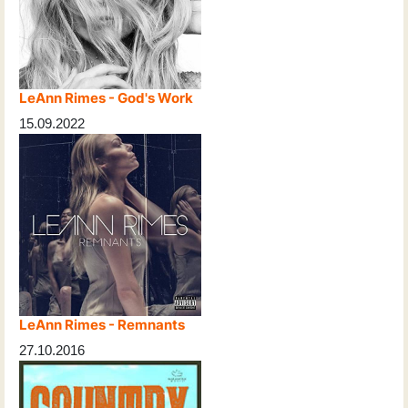
LeAnn Rimes - God's Work
15.09.2022
LeAnn Rimes - Remnants
27.10.2016