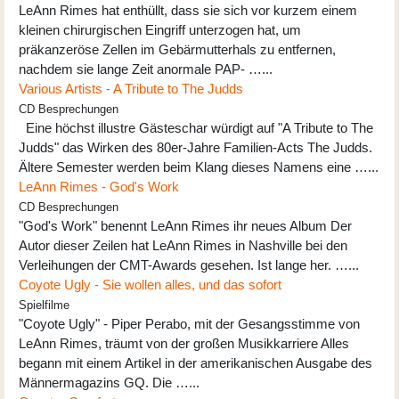
LeAnn Rimes hat enthüllt, dass sie sich vor kurzem einem
kleinen chirurgischen Eingriff unterzogen hat, um
präkanzeröse Zellen im Gebärmutterhals zu entfernen,
nachdem sie lange Zeit anormale PAP- …...
Various Artists - A Tribute to The Judds
CD Besprechungen
Eine höchst illustre Gästeschar würdigt auf "A Tribute to The
Judds" das Wirken des 80er-Jahre Familien-Acts The Judds.
Ältere Semester werden beim Klang dieses Namens eine …...
LeAnn Rimes - God's Work
CD Besprechungen
"God's Work" benennt LeAnn Rimes ihr neues Album Der
Autor dieser Zeilen hat LeAnn Rimes in Nashville bei den
Verleihungen der CMT-Awards gesehen. Ist lange her. …...
Coyote Ugly - Sie wollen alles, und das sofort
Spielfilme
"Coyote Ugly" - Piper Perabo, mit der Gesangsstimme von
LeAnn Rimes, träumt von der großen Musikkarriere Alles
begann mit einem Artikel in der amerikanischen Ausgabe des
Männermagazins GQ. Die …...