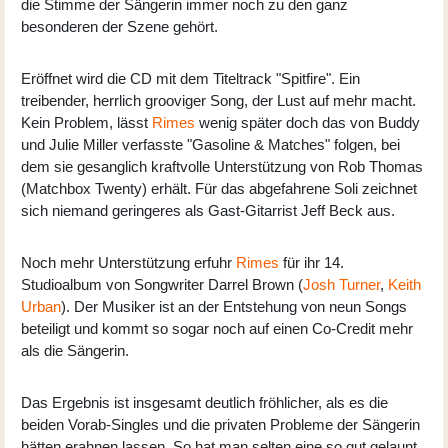
die Stimme der Sängerin immer noch zu den ganz
besonderen der Szene gehört.
Eröffnet wird die CD mit dem Titeltrack "Spitfire". Ein
treibender, herrlich grooviger Song, der Lust auf mehr macht.
Kein Problem, lässt
Rimes
wenig später doch das von Buddy
und Julie Miller verfasste "Gasoline & Matches" folgen, bei
dem sie gesanglich kraftvolle Unterstützung von Rob Thomas
(Matchbox Twenty) erhält. Für das abgefahrene Soli zeichnet
sich niemand geringeres als Gast-Gitarrist Jeff Beck aus.
Noch mehr Unterstützung erfuhr
Rimes
für ihr 14.
Studioalbum von Songwriter Darrel Brown (
Josh Turner
,
Keith
Urban
). Der Musiker ist an der Entstehung von neun Songs
beteiligt und kommt so sogar noch auf einen Co-Credit mehr
als die Sängerin.
Das Ergebnis ist insgesamt deutlich fröhlicher, als es die
beiden Vorab-Singles und die privaten Probleme der Sängerin
hätten erahnen lassen. So hat man selten eine so gut gelaunt