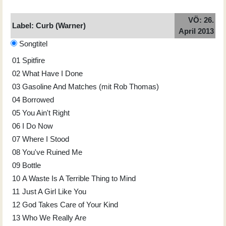
VÖ: 26.
Label: Curb (Warner)
April 2013
Songtitel
01
Spitfire
02
What Have I Done
03
Gasoline And Matches (mit Rob Thomas)
04
Borrowed
05
You Ain't Right
06
I Do Now
07
Where I Stood
08
You've Ruined Me
09
Bottle
10
A Waste Is A Terrible Thing to Mind
11
Just A Girl Like You
12
God Takes Care of Your Kind
13
Who We Really Are