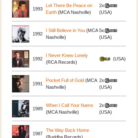
Let There Be Peace on
2x
1993
Earth
(MCA Nashville)
(USA)
I Still Believe in You
(MCA
5x
1992
Nashville)
(USA)
I Never Knew Lonely
1992
(USA)
(RCA Records)
Pocket Full of Gold
(MCA
2x
1991
Nashville)
(USA)
When I Call Your Name
2x
1989
(MCA Nashville)
(USA)
The Way Back Home
1987
(Buddha Records)