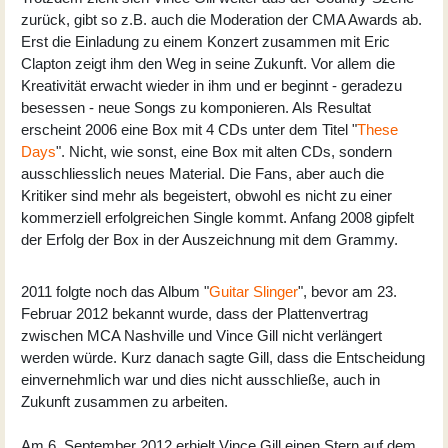
zurück, gibt so z.B. auch die Moderation der CMA Awards ab.
Erst die Einladung zu einem Konzert zusammen mit Eric
Clapton zeigt ihm den Weg in seine Zukunft. Vor allem die
Kreativität erwacht wieder in ihm und er beginnt - geradezu
besessen - neue Songs zu komponieren. Als Resultat
erscheint 2006 eine Box mit 4 CDs unter dem Titel "
These
Days
". Nicht, wie sonst, eine Box mit alten CDs, sondern
ausschliesslich neues Material. Die Fans, aber auch die
Kritiker sind mehr als begeistert, obwohl es nicht zu einer
kommerziell erfolgreichen Single kommt. Anfang 2008 gipfelt
der Erfolg der Box in der Auszeichnung mit dem Grammy.
2011 folgte noch das Album "
Guitar Slinger
", bevor am 23.
Februar 2012 bekannt wurde, dass der Plattenvertrag
zwischen MCA Nashville und Vince Gill nicht verlängert
werden würde. Kurz danach sagte Gill, dass die Entscheidung
einvernehmlich war und dies nicht ausschließe, auch in
Zukunft zusammen zu arbeiten.
Am 6. September 2012 erhielt Vince Gill einen Stern auf dem