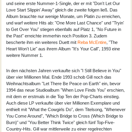
und seine erste Nummer-1-Single, der er mit "Don't Let Our
Love Start Slippin' Away" gleich die zweite folgen ließ. Das
Album brauchte nur wenige Monate, um Platin zu erreichen,
und warf weitere Hits ab: "One More Last Chance" und "Tryin'
to Get Over You" stiegen ebenfalls auf Platz 1, "No Future in
the Past" erreichte immerhin noch Position 3. Zudem
bescherte ihm ein weiteres Duett mit
Reba McEntire
, "The
Heart Won't Lie" aus ihrem Album "It's Your Call", 1993 eine
weitere Nummer 1.
In den nächsten Jahren verkaufte sich "I Still Believe in You"
über vier Millionen Mal. Ende 1993 schob Gill noch das
Weihnachtsalbum "Let There Be Peace on Earth" ein, bevor
1994 das neue Studioalbum "When Love Finds You" erschien,
mit dem er erstmals in die Top Ten der Pop-Charts einstieg.
Auch diese LP verkaufte über vier Millionen Exemplare und
enthielt mit "What the Cowgirls Do", dem Titelsong, "Whenever
You Come Around", "Which Bridge to Cross (Which Bridge to
Burn)" und "You Better Think Twice" gleich fünf Top-Five-
Country-Hits. Gill war mittlerweile zu einer regelrechten