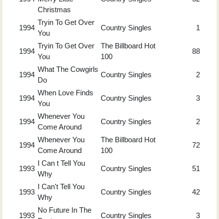
Christmas
Tryin To Get Over
1994
Country Singles
1
You
Tryin To Get Over
The Billboard Hot
1994
88
You
100
What The Cowgirls
1994
Country Singles
2
Do
When Love Finds
1994
Country Singles
3
You
Whenever You
1994
Country Singles
2
Come Around
Whenever You
The Billboard Hot
1994
72
Come Around
100
I Can t Tell You
1993
Country Singles
51
Why
I Can't Tell You
1993
Country Singles
42
Why
No Future In The
1993
Country Singles
3