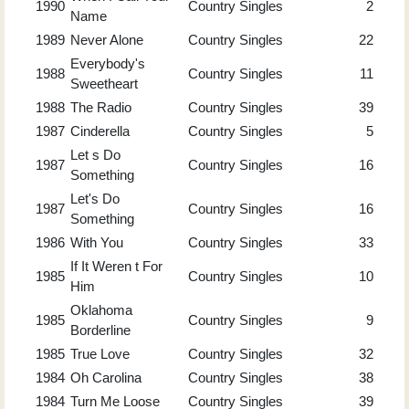
1990
Country Singles
2
Name
1989
Never Alone
Country Singles
22
Everybody's
1988
Country Singles
11
Sweetheart
1988
The Radio
Country Singles
39
1987
Cinderella
Country Singles
5
Let s Do
1987
Country Singles
16
Something
Let's Do
1987
Country Singles
16
Something
1986
With You
Country Singles
33
If It Weren t For
1985
Country Singles
10
Him
Oklahoma
1985
Country Singles
9
Borderline
1985
True Love
Country Singles
32
1984
Oh Carolina
Country Singles
38
1984
Turn Me Loose
Country Singles
39