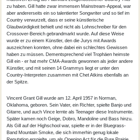
zu haben. Gill hatte zwar immensen Mainstream-Appeal, war
aber andererseits ein so talentierter Songwriter und so tief im
Country verwurzelt, dass er seine künstlerische
Glaubwürdigkeit behielt und nicht als Lohnschreiber für den
Crossover-Bereich gebrandmarkt wurde. Auf diese Weise
wurde er zu einem Künstler, den die Jurys mit Awards
auszeichnen konnten, ohne dabei ein schlechtes Gewissen
haben zu müssen. Dementsprechend viel Trophäen heimste
Gill ein - er hat mehr CMA-Awards gewonnen als jeder andere
Künstler, und mit seinen 14 Grammys liegt er unter den
Country-Interpreten zusammen mit Chet Atkins ebenfalls an
der Spitze.
Vincent Grant Gill wurde am 12. April 1957 in Norman,
Oklahoma, geboren. Sein Vater, ein Richter, spielte Banjo und
Gitarre, und auch Vince lernte als Teenager diese Instrumente.
Später kamen noch Geige, Dobro, Mandoline und Bass hinzu.
Als Gill auf der Highschool war, spielte er in der Bluegrass-
Band Mountain Smoke, die sich immerhin genug lokale
Reputation erspielte, um als Opening Act für die Pure Prairie