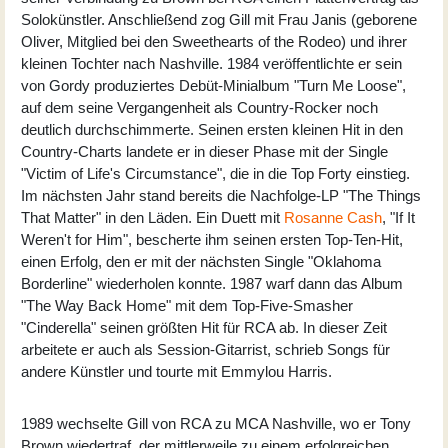
Solokünstler. Anschließend zog Gill mit Frau Janis (geborene
Oliver, Mitglied bei den Sweethearts of the Rodeo) und ihrer
kleinen Tochter nach Nashville. 1984 veröffentlichte er sein
von Gordy produziertes Debüt-Minialbum "Turn Me Loose",
auf dem seine Vergangenheit als Country-Rocker noch
deutlich durchschimmerte. Seinen ersten kleinen Hit in den
Country-Charts landete er in dieser Phase mit der Single
"Victim of Life's Circumstance", die in die Top Forty einstieg.
Im nächsten Jahr stand bereits die Nachfolge-LP "The Things
That Matter" in den Läden. Ein Duett mit
Rosanne Cash
, "If It
Weren't for Him", bescherte ihm seinen ersten Top-Ten-Hit,
einen Erfolg, den er mit der nächsten Single "Oklahoma
Borderline" wiederholen konnte. 1987 warf dann das Album
"The Way Back Home" mit dem Top-Five-Smasher
"Cinderella" seinen größten Hit für RCA ab. In dieser Zeit
arbeitete er auch als Session-Gitarrist, schrieb Songs für
andere Künstler und tourte mit Emmylou Harris.
1989 wechselte Gill von RCA zu MCA Nashville, wo er Tony
Brown wiedertraf, der mittlerweile zu einem erfolgreichen