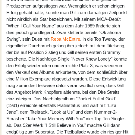
Produzenten aufgestiegen war. Wenngleich er schon einigen
Erfolg gehabt hatte, konnte man Gill zum damaligen Zeitpunkt
nicht wirklich als Star bezeichnen. Mit seinem MCA-Debüt
"When I Call Your Name" aus dem Jahr 1989 änderte sich
dies jedoch grundlegend. Zwar kletterte bereits "Oklahoma
Swing", sein Duett mit
Reba McEntire
, in die Top Twenty, der
eigentliche Durchbruch gelang ihm jedoch mit dem Titelsong,
der bis auf Position 2 stieg und Gill seinen ersten Grammy
bescherte. Die Nachfolge-Single "Never Knew Lonely" konnte
den Erfolg wiederholen und erreichte Platz 3, was wiederum
den Verkauf des Albums ankurbelte, von dem schließlich über
eine Million Exemplare abgesetzt wurden. Diese Entwicklung
mag zumindest teilweise dafür verantwortlich sein, dass Gill
das Angebot Mark Knopflers ablehnte, bei den Dire Straits
einzusteigen. Das Nachfolgealbum "Pocket Full of Gold"
(1991) erreichte ebenfalls Platinstatus und warf mit "Liza
Jane", dem Titeltrack, "Look at Us" und dem Nummer-2-
Smasher "Take Your Memory With You" vier Top-Ten-Singles
ab. Das 92er Werk "I Still Believe in You" machte Gill dann
endgültig zum Superstar. Die Titelballade wurde ein riesiger Hit