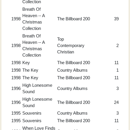
Collection
Breath Of
Heaven -- A
1998
The Billboard 200
39
Christmas
Collection
Breath Of
Top
Heaven -- A
1998
Contemporary
2
Christmas
Christian
Collection
1998
Key
The Billboard 200
11
1998
The Key
Country Albums
1
1998
The Key
The Billboard 200
11
High Lonesome
1996
Country Albums
3
Sound
High Lonesome
1996
The Billboard 200
24
Sound
1995
Souvenirs
Country Albums
3
1995
Souvenirs
The Billboard 200
11
When Love Finds