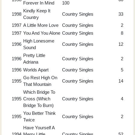
Forever In Mind
100
Kindly Keep It
1998
Country Singles
33
Country
1997
A Little More Love
Country Singles
2
1997
You And You Alone
Country Singles
8
High Lonesome
1996
Country Singles
12
Sound
Pretty Little
1996
Country Singles
2
Adriana
1996
Worlds Apart
Country Singles
5
Go Rest High On
1995
Country Singles
14
That Mountain
Which Bridge To
1995
Cross (Which
Country Singles
4
Bridge To Burn)
You Better Think
1995
Country Singles
2
Twice
Have Yourself A
1994
Merry Little
Country Singles
52