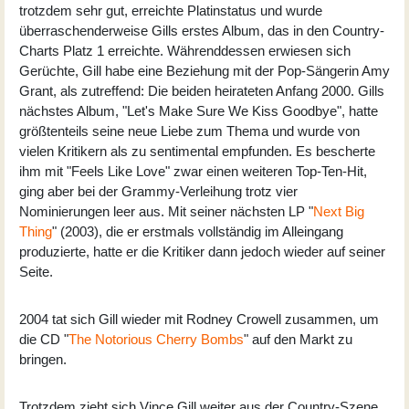
trotzdem sehr gut, erreichte Platinstatus und wurde
überraschenderweise Gills erstes Album, das in den Country-
Charts Platz 1 erreichte. Währenddessen erwiesen sich
Gerüchte, Gill habe eine Beziehung mit der Pop-Sängerin Amy
Grant, als zutreffend: Die beiden heirateten Anfang 2000. Gills
nächstes Album, "Let's Make Sure We Kiss Goodbye", hatte
größtenteils seine neue Liebe zum Thema und wurde von
vielen Kritikern als zu sentimental empfunden. Es bescherte
ihm mit "Feels Like Love" zwar einen weiteren Top-Ten-Hit,
ging aber bei der Grammy-Verleihung trotz vier
Nominierungen leer aus. Mit seiner nächsten LP "
Next Big
Thing
" (2003), die er erstmals vollständig im Alleingang
produzierte, hatte er die Kritiker dann jedoch wieder auf seiner
Seite.
2004 tat sich Gill wieder mit Rodney Crowell zusammen, um
die CD "
The Notorious Cherry Bombs
" auf den Markt zu
bringen.
Trotzdem zieht sich Vince Gill weiter aus der Country-Szene