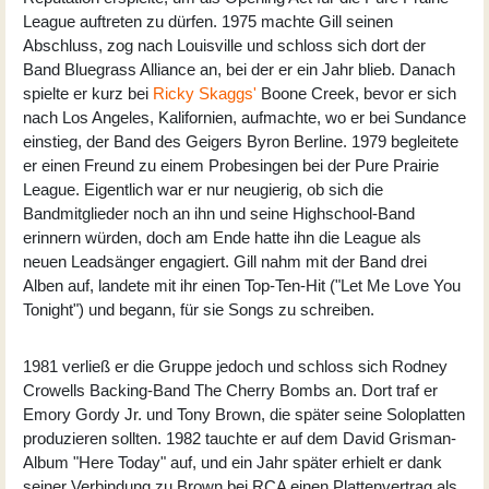
League auftreten zu dürfen. 1975 machte Gill seinen
Abschluss, zog nach Louisville und schloss sich dort der
Band Bluegrass Alliance an, bei der er ein Jahr blieb. Danach
spielte er kurz bei
Ricky Skaggs'
Boone Creek, bevor er sich
nach Los Angeles, Kalifornien, aufmachte, wo er bei Sundance
einstieg, der Band des Geigers Byron Berline. 1979 begleitete
er einen Freund zu einem Probesingen bei der Pure Prairie
League. Eigentlich war er nur neugierig, ob sich die
Bandmitglieder noch an ihn und seine Highschool-Band
erinnern würden, doch am Ende hatte ihn die League als
neuen Leadsänger engagiert. Gill nahm mit der Band drei
Alben auf, landete mit ihr einen Top-Ten-Hit ("Let Me Love You
Tonight") und begann, für sie Songs zu schreiben.
1981 verließ er die Gruppe jedoch und schloss sich Rodney
Crowells Backing-Band The Cherry Bombs an. Dort traf er
Emory Gordy Jr. und Tony Brown, die später seine Soloplatten
produzieren sollten. 1982 tauchte er auf dem David Grisman-
Album "Here Today" auf, und ein Jahr später erhielt er dank
seiner Verbindung zu Brown bei RCA einen Plattenvertrag als