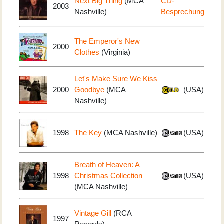
Next Big Thing
(MCA
CD-
2003
Nashville)
Besprechung
The Emperor's New
2000
Clothes
(Virginia)
Let's Make Sure We Kiss
2000
Goodbye
(MCA
(USA)
Nashville)
1998
The Key
(MCA Nashville)
(USA)
Breath of Heaven: A
1998
Christmas Collection
(USA)
(MCA Nashville)
Vintage Gill
(RCA
1997