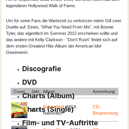
legendären Hollywood Walk of Fame.
Um für seine Fans die Wartezeit zu verkürzen nahm Gill zwei
Duette auf. Eines, "What You Need From Me", mit Bonnie
Tyler, das eigentlich im Sommer 2012 erscheinen sollte und
das andere mit Kelly Clarkson - "Don't Rush" findet sich auf
dem ersten Greatest Hits-Album der American Idol
Gewinnerin.
Discografie
DVD
Cover
Jahr
Album
Anmerkung
Charts (Album)
Bakersfield
(MCA
CD-
Charts (Single)
2013
Nashville)
Besprechung
Film- und TV-Auftritte