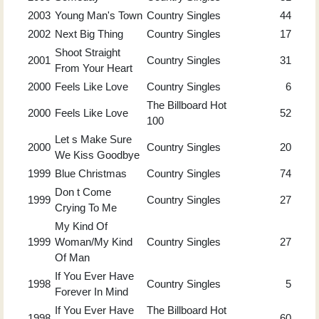
2003
Young Man's Town
Country Singles
44
2002
Next Big Thing
Country Singles
17
Shoot Straight
2001
Country Singles
31
From Your Heart
2000
Feels Like Love
Country Singles
6
The Billboard Hot
2000
Feels Like Love
52
100
Let s Make Sure
2000
Country Singles
20
We Kiss Goodbye
1999
Blue Christmas
Country Singles
74
Don t Come
1999
Country Singles
27
Crying To Me
My Kind Of
1999
Woman/My Kind
Country Singles
27
Of Man
If You Ever Have
1998
Country Singles
5
Forever In Mind
If You Ever Have
The Billboard Hot
1998
60