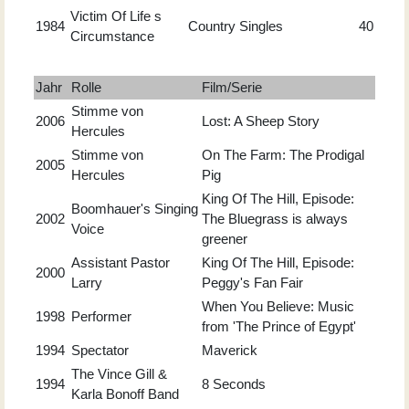
Victim Of Life s
1984
Country Singles
40
Circumstance
Jahr
Rolle
Film/Serie
Stimme von
2006
Lost: A Sheep Story
Hercules
Stimme von
On The Farm: The Prodigal
2005
Hercules
Pig
King Of The Hill, Episode:
Boomhauer's Singing
2002
The Bluegrass is always
Voice
greener
Assistant Pastor
King Of The Hill, Episode:
2000
Larry
Peggy's Fan Fair
When You Believe: Music
1998
Performer
from 'The Prince of Egypt'
1994
Spectator
Maverick
The Vince Gill &
1994
8 Seconds
Karla Bonoff Band