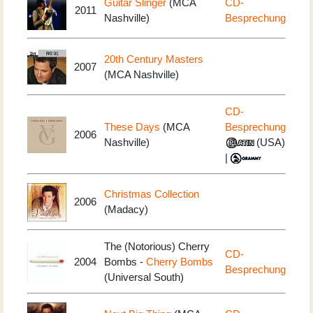
Guitar Slinger
(MCA
CD-
2011
Nashville)
Besprechung
20th Century Masters
2007
(MCA Nashville)
CD-
These Days
(MCA
Besprechung
2006
Nashville)
(USA)
|
Christmas Collection
2006
(Madacy)
The (Notorious) Cherry
CD-
2004
Bombs -
Cherry Bombs
Besprechung
(Universal South)