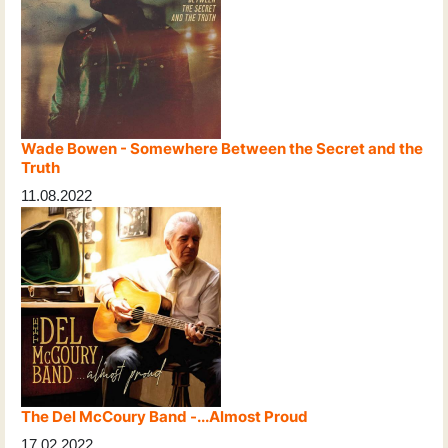
Wade Bowen - Somewhere Between the Secret and the
Truth
11.08.2022
The Del McCoury Band -...Almost Proud
17.02.2022