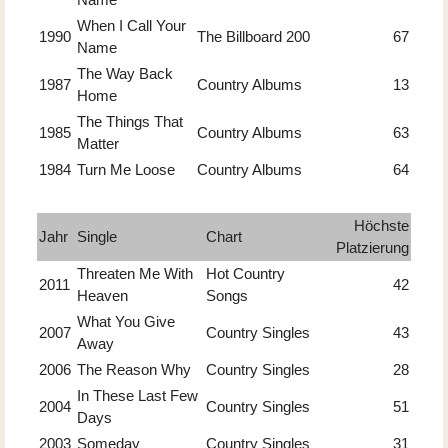
When I Call Your
1990
The Billboard 200
67
Name
The Way Back
1987
Country Albums
13
Home
The Things That
1985
Country Albums
63
Matter
1984
Turn Me Loose
Country Albums
64
Höchste
Jahr
Single
Chart
Platzierung
Threaten Me With
Hot Country
2011
42
Heaven
Songs
What You Give
2007
Country Singles
43
Away
2006
The Reason Why
Country Singles
28
In These Last Few
2004
Country Singles
51
Days
2003
Someday
Country Singles
31