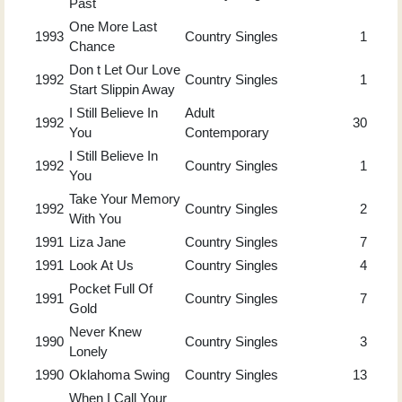
Past
One More Last
1993
Country Singles
1
Chance
Don t Let Our Love
1992
Country Singles
1
Start Slippin Away
I Still Believe In
Adult
1992
30
You
Contemporary
I Still Believe In
1992
Country Singles
1
You
Take Your Memory
1992
Country Singles
2
With You
1991
Liza Jane
Country Singles
7
1991
Look At Us
Country Singles
4
Pocket Full Of
1991
Country Singles
7
Gold
Never Knew
1990
Country Singles
3
Lonely
1990
Oklahoma Swing
Country Singles
13
When I Call Your