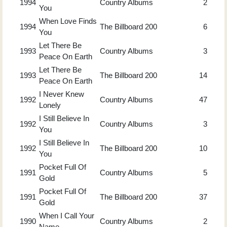
1994
Country Albums
2
You
When Love Finds
1994
The Billboard 200
6
You
Let There Be
1993
Country Albums
3
Peace On Earth
Let There Be
1993
The Billboard 200
14
Peace On Earth
I Never Knew
1992
Country Albums
47
Lonely
I Still Believe In
1992
Country Albums
3
You
I Still Believe In
1992
The Billboard 200
10
You
Pocket Full Of
1991
Country Albums
5
Gold
Pocket Full Of
1991
The Billboard 200
37
Gold
When I Call Your
1990
Country Albums
2
Name