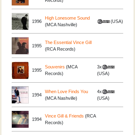
Records)
High Lonesome Sound
1996
(USA)
(MCA Nashville)
The Essential Vince Gill
1995
(RCA Records)
Souvenirs
(MCA
3x
1995
Records)
(USA)
When Love Finds You
4x
1994
(MCA Nashville)
(USA)
Vince Gill & Friends
(RCA
1994
Records)