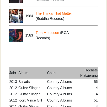
The Things That Matter
1984
(Buddha Records)
Turn Me Loose
(RCA
1983
Records)
Höchste
Jahr
Album
Chart
Platzierung
2013
Ballads
Country Albums
56
2012
Guitar Slinger
Country Albums
4
2012
Guitar Slinger
Country Albums
4
2012
Icon: Vince Gill
Country Albums
51
2011
Guitar Slinger
Country Albums
4