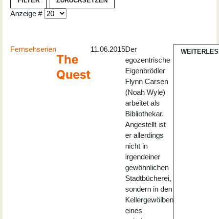
FILTER
ZURÜCKSETZEN
Anzeige #
Fernsehserien
11.06.2015
Der
WEITERLES
The
egozentrische
Eigenbrödler
Quest
Flynn Carsen
(Noah Wyle)
arbeitet als
Bibliothekar.
Angestellt ist
er allerdings
nicht in
irgendeiner
gewöhnlichen
Stadtbücherei,
sondern in den
Kellergewölben
eines