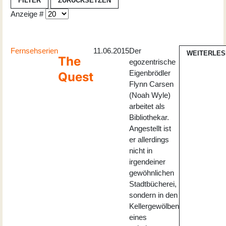
FILTER
ZURÜCKSETZEN
Anzeige #
Fernsehserien
11.06.2015
Der
WEITERLES
The
egozentrische
Eigenbrödler
Quest
Flynn Carsen
(Noah Wyle)
arbeitet als
Bibliothekar.
Angestellt ist
er allerdings
nicht in
irgendeiner
gewöhnlichen
Stadtbücherei,
sondern in den
Kellergewölben
eines