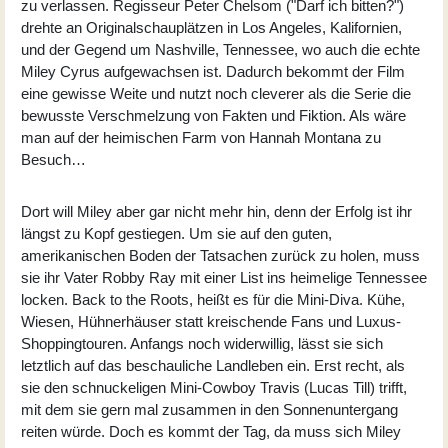
zu verlassen. Regisseur
Peter Chelsom
("Darf ich bitten?")
drehte an Originalschauplätzen in Los Angeles, Kalifornien,
und der Gegend um Nashville, Tennessee, wo auch die echte
Miley Cyrus aufgewachsen ist. Dadurch bekommt der Film
eine gewisse Weite und nutzt noch cleverer als die Serie die
bewusste Verschmelzung von Fakten und Fiktion. Als wäre
man auf der heimischen Farm von Hannah Montana zu
Besuch…
Dort will Miley aber gar nicht mehr hin, denn der Erfolg ist ihr
längst zu Kopf gestiegen. Um sie auf den guten,
amerikanischen Boden der Tatsachen zurück zu holen, muss
sie ihr Vater Robby Ray mit einer List ins heimelige Tennessee
locken. Back to the Roots, heißt es für die Mini-Diva. Kühe,
Wiesen, Hühnerhäuser statt kreischende Fans und Luxus-
Shoppingtouren. Anfangs noch widerwillig, lässt sie sich
letztlich auf das beschauliche Landleben ein. Erst recht, als
sie den schnuckeligen Mini-Cowboy Travis (
Lucas Till
) trifft,
mit dem sie gern mal zusammen in den Sonnenuntergang
reiten würde. Doch es kommt der Tag, da muss sich Miley