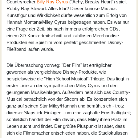
Countryrocker
Billy Ray Cyrus
("Achy, Breaky Heart") spielt
Robby Ray Stewart. Alles klar? Dieser kuriose Mix aus
Kunstfigur und Wirklichkeit dürfte wesentlich zum Erfolg von
Hannah Montana/Miley Cyrus beigetragen haben. Es war nur
eine Frage der Zeit, bis nach immens erfolgreichen CDs,
einem 3D-Konzertmitschnitt und zahllosen Merchandise-
Produkten ein Spielfilm vom perfekt geschmierten Disney-
Fließband laufen würde.
Die Überraschung vorweg: "Der Film" ist erträglicher
geworden als vergleichbare Disney-Produkte, wie
beispielsweise die "High School Musical"-Trilogie. Das liegt in
erster Linie an der sympathischen Miley Cyrus und den
gelungenen Musikeinlagen. Außerdem hebt sich das Country-
Musical beträchtlich von der Sitcom ab. Es konzentriert sich
ganz auf seinen Star Miley/Hannah und bemüht sich - trotz
diverser Slapstick-Einlagen - um eine zaghafte Ernsthaftigkeit;
schließlich handelt der Film davon, dass Miley ihren Platz im
Leben sucht und findet. Der größte Pluspunkt ist aber, dass
sich die Filmemacher entschieden haben, die Studiokulissen