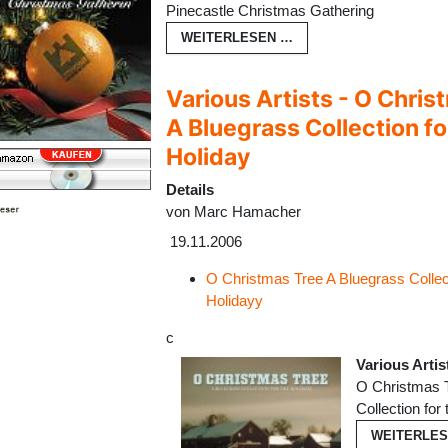
Pinecastle Christmas Gathering
WEITERLESEN …
Various Artists - O Chris
A Bluegrass Collection fo
Holiday
Details
von
Marc Hamacher
19.11.2006
O Christmas Tree A Bluegrass Collect
Holidayy
c
Various Artis
O Christmas T
Collection for
WEITERLE