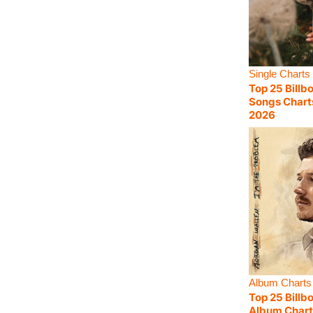
Single Charts
Top 25 Billb
Songs Chart
2026
Album Charts
Top 25 Billb
Album Chart