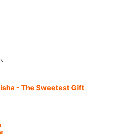
ys
isha - The Sweetest Gift
d
ft