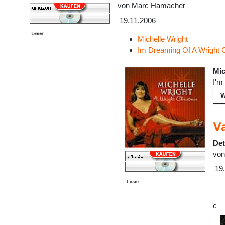
von
Marc Hamacher
19.11.2006
Michelle Wright
Im Dreaming Of A Wright 
Mic
I'm
W
Va
Det
vo
19
c