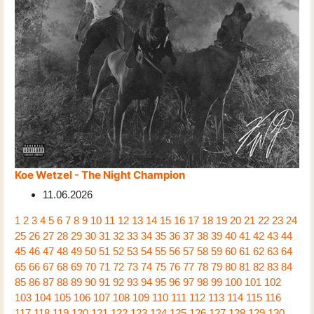
Koe Wetzel - The Night Champion
11.06.2026
1
2
3
4
5
6
7
8
9
10
11
12
13
14
15
16
17
18
19
20
21
22
23
24
25
26
27
28
29
30
31
32
33
34
35
36
37
38
39
40
41
42
43
44
45
46
47
48
49
50
51
52
53
54
55
56
57
58
59
60
61
62
63
64
65
66
67
68
69
70
71
72
73
74
75
76
77
78
79
80
81
82
83
84
85
86
87
88
89
90
91
92
93
94
95
96
97
98
99
100
101
102
103
104
105
106
107
108
109
110
111
112
113
114
115
116
117
118
119
120
121
122
123
124
125
126
127
128
129
130