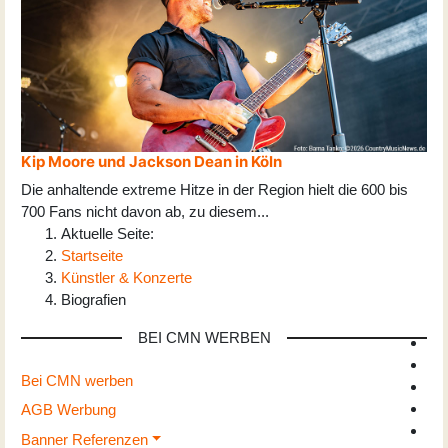
Kip Moore und Jackson Dean in Köln
Die anhaltende extreme Hitze in der Region hielt die 600 bis
700 Fans nicht davon ab, zu diesem
...
Aktuelle Seite:
Startseite
Künstler & Konzerte
Biografien
BEI CMN WERBEN
Bei CMN werben
AGB Werbung
Banner Referenzen