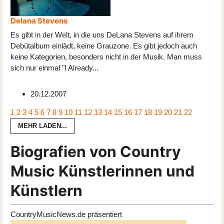
Delana Stevens
Es gibt in der Welt, in die uns DeLana Stevens auf ihrem
Debütalbum einlädt, keine Grauzone. Es gibt jedoch auch
keine Kategorien, besonders nicht in der Musik. Man muss
sich nur einmal "I Already
...
20.12.2007
1
2
3
4
5
6
7
8
9
10
11
12
13
14
15
16
17
18
19
20
21
22
MEHR LADEN...
Biografien von Country
Music Künstlerinnen und
Künstlern
CountryMusicNews.de präsentiert