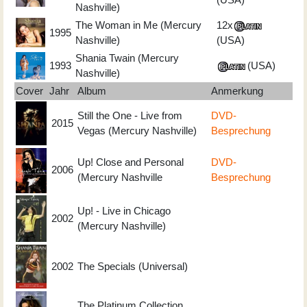
Nashville)
The Woman in Me (Mercury
12x
1995
Nashville)
(USA)
Shania Twain (Mercury
1993
(USA)
Nashville)
Cover
Jahr
Album
Anmerkung
Still the One - Live from
DVD-
2015
Vegas (Mercury Nashville)
Besprechung
Up! Close and Personal
DVD-
2006
(Mercury Nashville
Besprechung
Up! - Live in Chicago
2002
(Mercury Nashville)
2002
The Specials (Universal)
The Platinum Collection