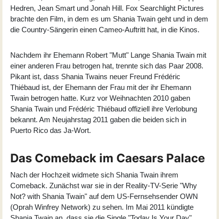
Hedren, Jean Smart und Jonah Hill. Fox Searchlight Pictures
brachte den Film, in dem es um Shania Twain geht und in dem
die Country-Sängerin einen Cameo-Auftritt hat, in die Kinos.
Nachdem ihr Ehemann Robert "Mutt" Lange Shania Twain mit
einer anderen Frau betrogen hat, trennte sich das Paar 2008.
Pikant ist, dass Shania Twains neuer Freund Frédéric
Thiébaud ist, der Ehemann der Frau mit der ihr Ehemann
Twain betrogen hatte. Kurz vor Weihnachten 2010 gaben
Shania Twain und Frédéric Thiébaud offiziell ihre Verlobung
bekannt. Am Neujahrstag 2011 gaben die beiden sich in
Puerto Rico das Ja-Wort.
Das Comeback im Caesars Palace
Nach der Hochzeit widmete sich Shania Twain ihrem
Comeback. Zunächst war sie in der Reality-TV-Serie "Why
Not? with Shania Twain" auf dem US-Fernsehsender OWN
(Oprah Winfrey Network) zu sehen. Im Mai 2011 kündigte
Shania Twain an, dass sie die Single "Today Is Your Day"