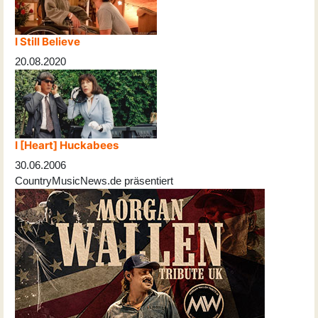
I Still Believe
20.08.2020
I [Heart] Huckabees
30.06.2006
CountryMusicNews.de präsentiert