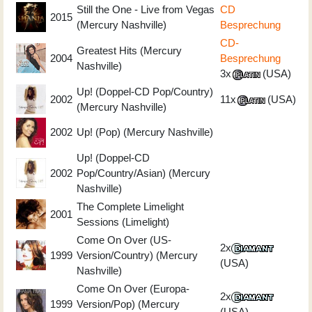
Still the One - Live from Vegas
CD
2015
(Mercury Nashville)
Besprechung
CD-
Greatest Hits (Mercury
2004
Besprechung
Nashville)
3x
(USA)
Up! (Doppel-CD Pop/Country)
2002
11x
(USA)
(Mercury Nashville)
2002
Up! (Pop) (Mercury Nashville)
Up! (Doppel-CD
2002
Pop/Country/Asian) (Mercury
Nashville)
The Complete Limelight
2001
Sessions (Limelight)
Come On Over (US-
2x
1999
Version/Country) (Mercury
(USA)
Nashville)
Come On Over (Europa-
2x
1999
Version/Pop) (Mercury
(USA)