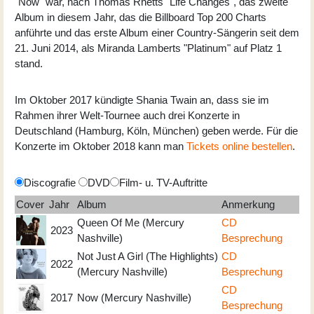
"Now" war, nach Thomas Rhetts "Life Changes", das zweite
Album in diesem Jahr, das die Billboard Top 200 Charts
anführte und das erste Album einer Country-Sängerin seit dem
21. Juni 2014, als Miranda Lamberts "Platinum" auf Platz 1
stand.
Im Oktober 2017 kündigte Shania Twain an, dass sie im
Rahmen ihrer Welt-Tournee auch drei Konzerte in
Deutschland (Hamburg, Köln, München) geben werde. Für die
Konzerte im Oktober 2018 kann man
Tickets online bestellen
.
Discografie
DVD
Film- u. TV-Auftritte
Cover
Jahr
Album
Anmerkung
Queen Of Me (Mercury
CD
2023
Nashville)
Besprechung
Not Just A Girl (The Highlights)
CD
2022
(Mercury Nashville)
Besprechung
CD
2017
Now (Mercury Nashville)
Besprechung