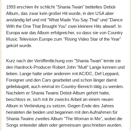
1993 erschien ihr schlicht "
Shania Twain
" betiteltes Debüt-
Album, das zwar kein großer Hit wurde, in den USA aber
anständig lief und mit "What Made You Say That" und "Dance
With the One That Brought You" zwei kleinere Hits abwarf. In
Europa war das Album erfolgreicher, so dass sie von Country
Music Television Europe zum "Rising Video Star of the Year"
gekürt wurde.
Kurz nach der Veröffentlichung von "Shania Twain" lernte sie
den Hardrock-Producer Robert John "Mutt" Lange kennen und
lieben. Lange hatte unter anderem mit AC/DC, Def Leppard,
Foreigner und den Cars gearbeitet und schon länger damit
geliebäugelt, auch einmal im Country-Bereich tätig zu werden.
Nachdem er Shania Twains Debüt-Album gehört hatte,
beschloss er, sich mit ihr zwecks Arbeit an einem neuen
Album in Verbindung zu setzen. Gegen Ende des Jahres
heirateten die beiden und begannen mit den Aufnahmen für
Shania Twains zweites Album "The Woman in Me", wobei die
Songs entweder allein oder gemeinsam geschrieben wurden.