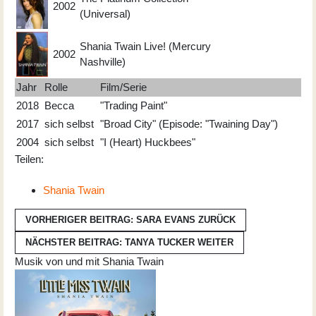
2002
(Universal)
Shania Twain Live! (Mercury
2002
Nashville)
Jahr
Rolle
Film/Serie
2018
Becca
"Trading Paint"
2017
sich selbst
"Broad City" (Episode: "Twaining Day")
2004
sich selbst
"I (Heart) Huckbees"
Teilen:
Shania Twain
VORHERIGER BEITRAG: SARA EVANS
ZURÜCK
NÄCHSTER BEITRAG: TANYA TUCKER
WEITER
Musik von und mit Shania Twain