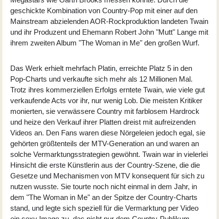
geschickte Kombination von Country-Pop mit einer auf den
Mainstream abzielenden AOR-Rockproduktion landeten Twain
und ihr Produzent und Ehemann Robert John "Mutt" Lange mit
ihrem zweiten Album "The Woman in Me" den großen Wurf.
Das Werk erhielt mehrfach Platin, erreichte Platz 5 in den
Pop-Charts und verkaufte sich mehr als 12 Millionen Mal.
Trotz ihres kommerziellen Erfolgs erntete Twain, wie viele gut
verkaufende Acts vor ihr, nur wenig Lob. Die meisten Kritiker
monierten, sie verwässere Country mit farblosem Hardrock
und heize den Verkauf ihrer Platten dreist mit aufreizenden
Videos an. Den Fans waren diese Nörgeleien jedoch egal, sie
gehörten größtenteils der MTV-Generation an und waren an
solche Vermarktungsstrategien gewöhnt. Twain war in vielerlei
Hinsicht die erste Künstlerin aus der Country-Szene, die die
Gesetze und Mechanismen von MTV konsequent für sich zu
nutzen wusste. Sie tourte noch nicht einmal in dem Jahr, in
dem "The Woman in Me" an der Spitze der Country-Charts
stand, und legte sich speziell für die Vermarktung per Video
ein sexy Image zu, das nicht nur dem Country-Publikum,