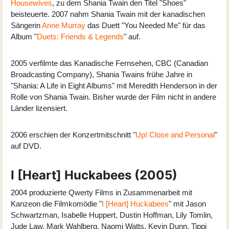
Housewives
, zu dem Shania Twain den Titel "Shoes"
beisteuerte. 2007 nahm Shania Twain mit der kanadischen
Sängerin
Anne Murray
das Duett "You Needed Me" für das
Album "
Duets: Friends & Legends
" auf.
2005 verfilmte das Kanadische Fernsehen, CBC (Canadian
Broadcasting Company), Shania Twains frühe Jahre in
"Shania: A Life in Eight Albums" mit Meredith Henderson in der
Rolle von Shania Twain. Bisher wurde der Film nicht in andere
Länder lizensiert.
2006 erschien der Konzertmitschnitt "
Up! Close and Personal
"
auf DVD.
I [Heart] Huckabees (2005)
2004 produzierte Qwerty Films in Zusammenarbeit mit
Kanzeon die Filmkomödie "
I [Heart] Huckabees
" mit Jason
Schwartzman, Isabelle Huppert, Dustin Hoffman, Lily Tomlin,
Jude Law, Mark Wahlberg, Naomi Watts, Kevin Dunn, Tippi