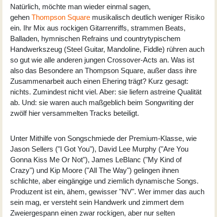
Natürlich, möchte man wieder einmal sagen,
gehen
Thompson Square
musikalisch deutlich weniger Risiko
ein. Ihr Mix aus rockigen Gitarrenriffs, strammen Beats,
Balladen, hymnischen Refrains und countrytypischem
Handwerkszeug (Steel Guitar, Mandoline, Fiddle) rühren auch
so gut wie alle anderen jungen Crossover-Acts an. Was ist
also das Besondere an Thompson Square, außer dass ihre
Zusammenarbeit auch einen Ehering trägt? Kurz gesagt:
nichts. Zumindest nicht viel. Aber: sie liefern astreine Qualität
ab. Und: sie waren auch maßgeblich beim Songwriting der
zwölf hier versammelten Tracks beteiligt.
Unter Mithilfe von Songschmiede der Premium-Klasse, wie
Jason Sellers ("I Got You"), David Lee Murphy ("Are You
Gonna Kiss Me Or Not"), James LeBlanc ("My Kind of
Crazy") und Kip Moore ("All The Way") gelingen ihnen
schlichte, aber eingängige und ziemlich dynamische Songs.
Produzent ist ein, ähem, gewisser "NV". Wer immer das auch
sein mag, er versteht sein Handwerk und zimmert dem
Zweiergespann einen zwar rockigen, aber nur selten