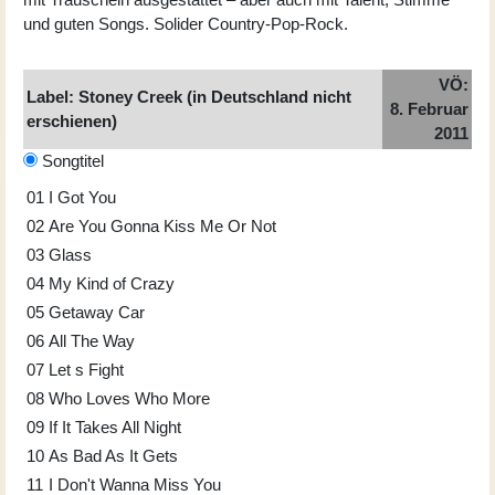
und guten Songs. Solider Country-Pop-Rock.
VÖ:
Label: Stoney Creek (in Deutschland nicht
8. Februar
erschienen)
2011
Songtitel
01
I Got You
02
Are You Gonna Kiss Me Or Not
03
Glass
04
My Kind of Crazy
05
Getaway Car
06
All The Way
07
Let s Fight
08
Who Loves Who More
09
If It Takes All Night
10
As Bad As It Gets
11
I Don't Wanna Miss You