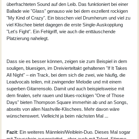
überfrachteten Sound auf den Leib. Das funktioniert bei einer
Ballade wie "Glass" genauso wie bei dem exzellent rockigen
"My Kind of Crazy". Ein bisschen viel Drumherum und viel zu
viel Klischee bietet dagegen die erste Single-Auskopplung
"Let's Fight". Ein Fehlgriff, wie auch die enttäuschende
Platzierung nahelegt.
Dass sie es besser können, zeigen sie zum Beispiel in dem
souligen, bluesigen, im Dreivierteltakt gehaltenen "If It Takes
All Night" – ein Track, bei dem sich die zwei, wie häufig, die
Leadvocals teilen, mit zwingender Melodie und mit einem
superben Gitarrensolo. Damit und auch beispielsweise mit
dem finalen, sehr rauen und blues-rockigen "One of Those
Days" bieten Thompson Square immerhin ab und an Songs,
abseits von allen Nashville-Klischees. Mehr davon wäre
wünschenswert. Vielleicht ja beim nächsten Mal ...
Fazit
: Ein weiteres Männlein/Weiblein-Duo. Dieses Mal sogar
mit Trauschein ausgestattet – aber auch mit Talent, Stimme